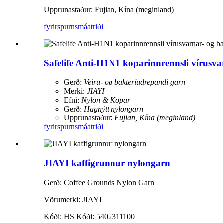
Upprunastaður: Fujian, Kína (meginland)
fyrirspurn
smáatriði
Safelife Anti-H1N1 koparinnrennsli vírusv
Gerð:
Veiru- og bakteríudrepandi garn
Merki:
JIAYI
Efni:
Nylon & Kopar
Gerð:
Hagnýtt nylongarn
Upprunastaður:
Fujian, Kína (meginland)
fyrirspurn
smáatriði
JIAYI kaffigrunnur nylongarn
Gerð: Coffee Grounds Nylon Garn
Vörumerki: JIAYI
Kóði: HS Kóði: 5402311100