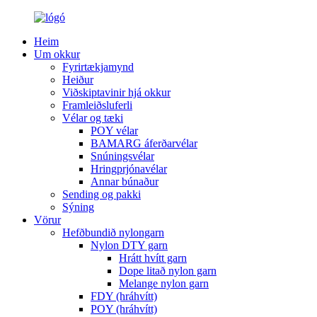
Heim
Um okkur
Fyrirtækjamynd
Heiður
Viðskiptavinir hjá okkur
Framleiðsluferli
Vélar og tæki
POY vélar
BAMARG áferðarvélar
Snúningsvélar
Hringprjónavélar
Annar búnaður
Sending og pakki
Sýning
Vörur
Hefðbundið nylongarn
Nylon DTY garn
Hrátt hvítt garn
Dope litað nylon garn
Melange nylon garn
FDY (hráhvítt)
POY (hráhvítt)