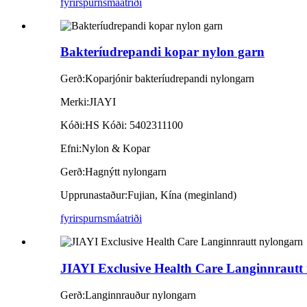
fyrirspurn
smáatriði
Bakteríudrepandi kopar nylon garn
Gerð:
Koparjónir bakteríudrepandi nylongarn
Merki:
JIAYI
Kóði:
HS Kóði: 5402311100
Efni:
Nylon & Kopar
Gerð:
Hagnýtt nylongarn
Upprunastaður:
Fujian, Kína (meginland)
fyrirspurn
smáatriði
JIAYI Exclusive Health Care Langinnrautt
Gerð:
Langinnrauður nylongarn