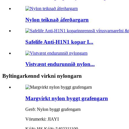
Nylon teiknað áferðargarn
Safelife Anti-H1N1 kopar I...
Vistvænt endurunnið nylon...
Byltingarkennd virkni nylongarn
Margvirkt nylon byggt grafengarn
Gerð: Nylon byggt grafengarn
Vörumerki: JIAYI
Kóði: HS Kóði: 5402311100