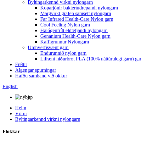
Byltingarkennd virkni nylongarn
Koparjónir bakteríudrepandi nylongarn
Margvirkt grafen samsett nylongarn
Far Infrared Health-Care Nylon garn
Cool Feeling Nylon garn
Halógenfrítt eldtefjandi nylongarn
Genanium Health-Care Nylon garn
Kaffigrunnur Nylongarn
Umhverfisvænt garn
Endurunnið nylon garn
Lífrænt niðurbrot PLA (100% náttúrulegt garn) ga
Fréttir
Algengar spurningar
Hafðu samband við okkur
English
Heim
Vörur
Byltingarkennd virkni nylongarn
Flokkar