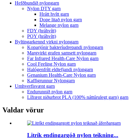
Hefðbundið nylongarn
Nylon DTY garn
Hrátt hvítt garn
Dope litað nylon garn
Melange nylon garn
FDY (hráhvítt)
POY (hráhvítt)
Byltingarkennd virkni nylongarn
Koparjónir bakteríudrepandi nylongarn
Margvirkt grafen samsett nylongarn
Far Infrared Health-Care Nylon garn
Cool Feeling Nylon garn
Halógenfrítt eldtefjandi nylongarn
Genanium Health-Care Nylon garn
Kaffigrunnur Nylongarn
Umhverfisvænt garn
Endurunnið nylon garn
Lífrænt niðurbrot PLA (100% náttúrulegt garn) garn
Valdar vörur
Litrík endingargóð nylon teikning...