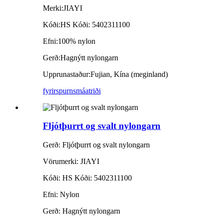
Merki:
JIAYI
Kóði:
HS Kóði: 5402311100
Efni:
100% nylon
Gerð:
Hagnýtt nylongarn
Upprunastaður:
Fujian, Kína (meginland)
fyrirspurn
smáatriði
Fljótþurrt og svalt nylongarn
Gerð: Fljótþurrt og svalt nylongarn
Vörumerki: JIAYI
Kóði: HS Kóði: 5402311100
Efni: Nylon
Gerð: Hagnýtt nylongarn