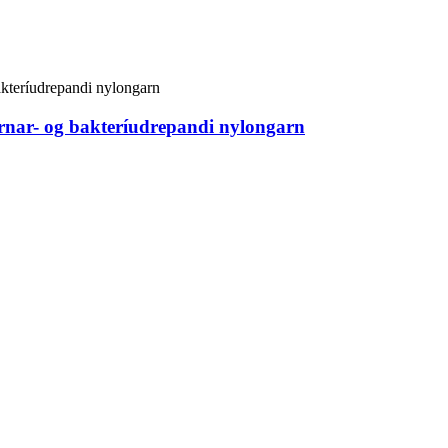
arnar- og bakteríudrepandi nylongarn