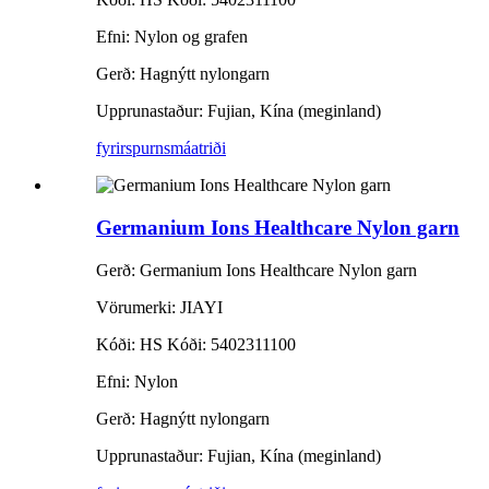
Efni: Nylon og grafen
Gerð: Hagnýtt nylongarn
Upprunastaður: Fujian, Kína (meginland)
fyrirspurn
smáatriði
Germanium Ions Healthcare Nylon garn
Gerð: Germanium Ions Healthcare Nylon garn
Vörumerki: JIAYI
Kóði: HS Kóði: 5402311100
Efni: Nylon
Gerð: Hagnýtt nylongarn
Upprunastaður: Fujian, Kína (meginland)